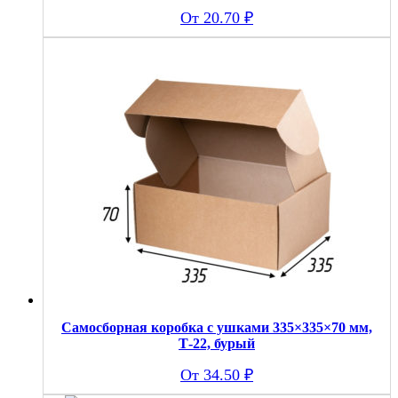
20.70
₽
Самосборная коробка с ушками 335×335×70 мм,
Т-22, бурый
34.50
₽